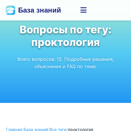
База знаний
Вопросы по тегу:
проктология
Всего вопросов:
12
. Подробные решения,
объяснения и FAQ по теме.
Главная
/
База знаний
/
Все теги
/
проктология