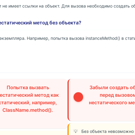
т не имеет ссылки на объект. Для вызова необходимо создать о
естатический метод без объекта?
экземпляра. Например, попытка вызова instanceMethod() в ста
Попытка вызвать
Забыли создать о
естатический метод как
перед вызово
2
статический, например,
нестатического ме
ClassName.method().
Без объекта невозможно