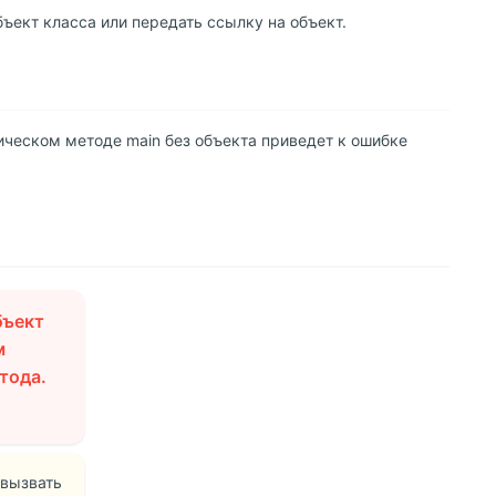
бъект класса или передать ссылку на объект.
тическом методе main без объекта приведет к ошибке
бъект
м
тода.
 вызвать