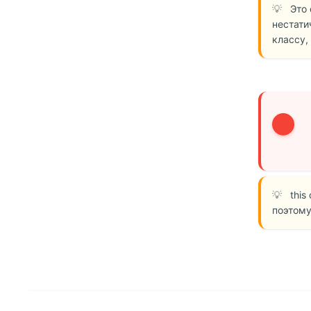
Это
нестати
классу,
3
this
поэтому