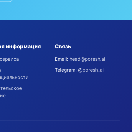
ая информация
Связь
сервиса
Email:
head@poresh.ai
а
Telegram:
@poresh_ai
нциальности
тельское
ние