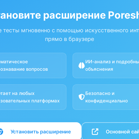
тановите расширение Poresh
 тесты мгновенно с помощью искусственного ин
прямо в браузере
оматическое
ИИ-анализ и подробн
ознавание вопросов
объяснения
тает на любых
Безопасно и
зовательных платформах
конфиденциально
Установить расширение
Основной са