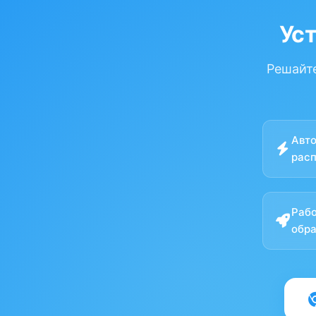
Ус
Решайте
Авт
расп
Рабо
обра