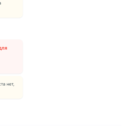
а
для
та нет,