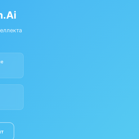
.Ai
теллекта
ые
йт