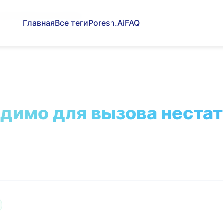
для вызова нестатическ...
Главная
Все теги
Poresh.Ai
FAQ
димо для вызова нестат