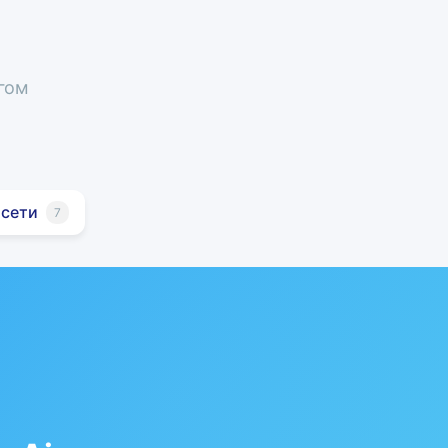
гом
 сети
7