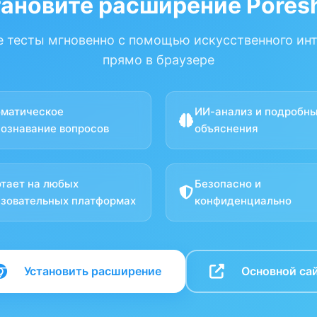
тановите расширение Poresh
 тесты мгновенно с помощью искусственного ин
прямо в браузере
оматическое
ИИ-анализ и подробн
ознавание вопросов
объяснения
тает на любых
Безопасно и
зовательных платформах
конфиденциально
Установить расширение
Основной са