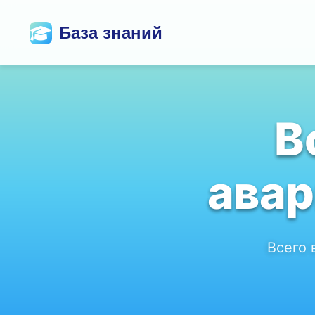
База знаний
В
ава
Всего 