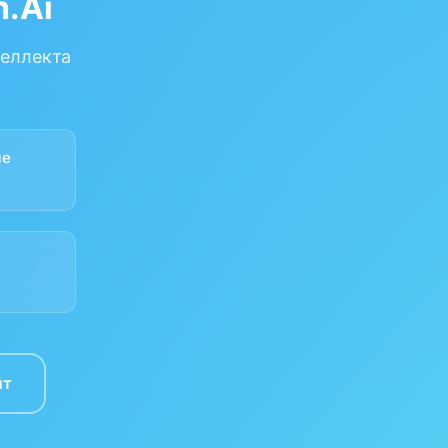
.Ai
теллекта
ые
йт