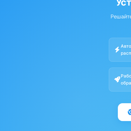
Ус
Решайте
Авт
расп
Рабо
обра