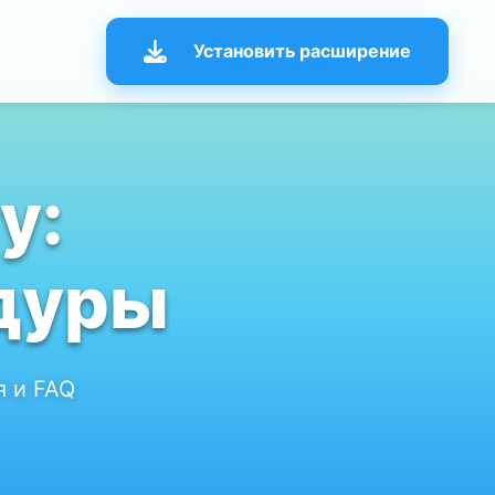
Установить расширение
у:
дуры
я и FAQ