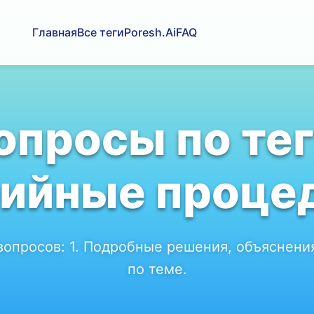
Главная
Все теги
Poresh.Ai
FAQ
опросы по тег
рийные проце
вопросов:
1
. Подробные решения, объяснени
по теме.