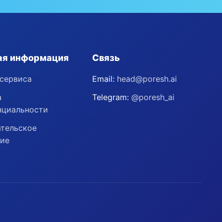
ая информация
Связь
сервиса
Email:
head@poresh.ai
а
Telegram:
@poresh_ai
нциальности
тельское
ние