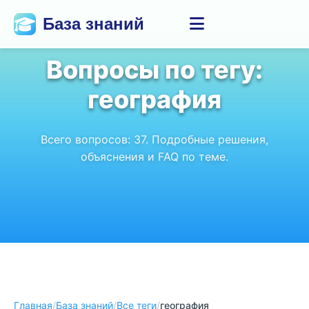
База знаний
Вопросы по тегу:
география
Всего вопросов:
37
. Подробные решения,
объяснения и FAQ по теме.
Главная
/
База знаний
/
Все теги
/
география