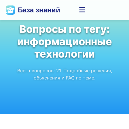
База знаний
Вопросы по тегу:
информационные
технологии
Всего вопросов:
21
. Подробные решения,
объяснения и FAQ по теме.