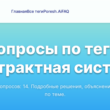
Главная
Все теги
Poresh.Ai
FAQ
опросы по тег
трактная сис
вопросов:
14
. Подробные решения, объяснени
по теме.