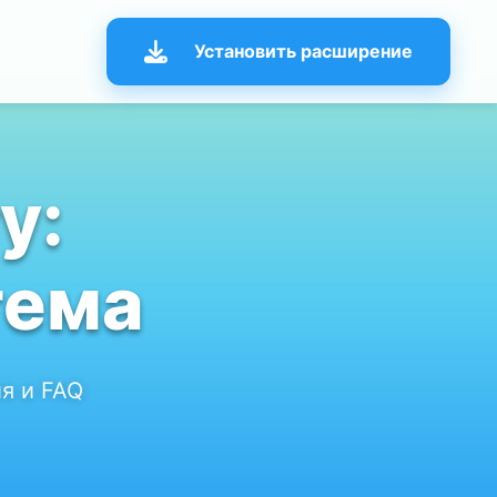
Установить расширение
у:
тема
я и FAQ