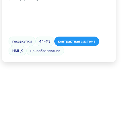
госзакупки
44-ФЗ
контрактная система
НМЦК
ценообразование