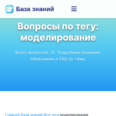
База знаний
Вопросы по тегу:
моделирование
Всего вопросов:
15
. Подробные решения,
объяснения и FAQ по теме.
Главная
/
База знаний
/
Все теги
/
моделирование