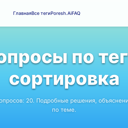
Главная
Все теги
Poresh.Ai
FAQ
опросы по тег
сортировка
вопросов:
20
. Подробные решения, объяснени
по теме.