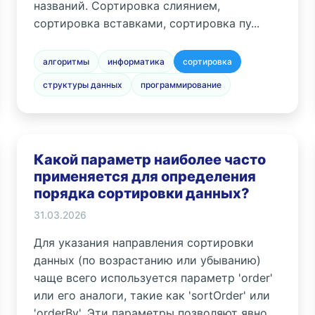
названий. Сортировка слиянием,
сортировка вставками, сортировка пу...
алгоритмы
информатика
сортировка
структуры данных
программирование
Какой параметр наиболее часто
применяется для определения
порядка сортировки данных?
31.03.2026
Для указания направления сортировки
данных (по возрастанию или убыванию)
чаще всего используется параметр 'order'
или его аналоги, такие как 'sortOrder' или
'orderBy'. Эти параметры позволяют явно