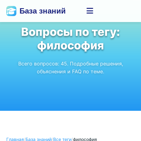
База знаний
Вопросы по тегу:
философия
Всего вопросов:
45
. Подробные решения,
объяснения и FAQ по теме.
Главная
/
База знаний
/
Все теги
/
философия