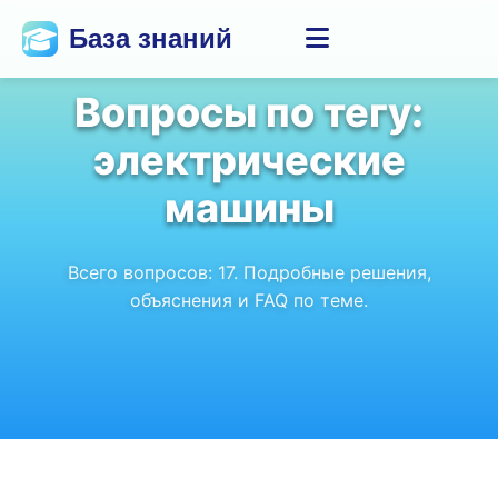
База знаний
Вопросы по тегу:
электрические
машины
Всего вопросов:
17
. Подробные решения,
объяснения и FAQ по теме.